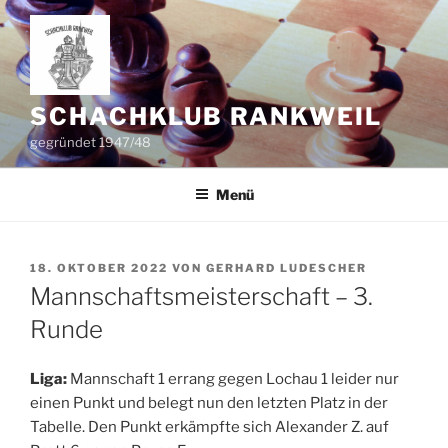
Zum
Inhalt
springen
SCHACHKLUB RANKWEIL
gegründet 1947/48
Menü
VERÖFFENTLICHT
18. OKTOBER 2022
VON
GERHARD LUDESCHER
AM
Mannschaftsmeisterschaft – 3.
Runde
Liga:
Mannschaft 1 errang gegen Lochau 1 leider nur
einen Punkt und belegt nun den letzten Platz in der
Tabelle. Den Punkt erkämpfte sich Alexander Z. auf