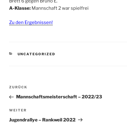
Brett 6 gegen Bruno E.
A-Klasse:
Mannschaft 2 war spielfrei
Zu den Ergebnissen!
KATEGORIEN
UNCATEGORIZED
Beitragsnavigation
Vorheriger
ZURÜCK
Beitrag
Mannschaftsmeisterschaft – 2022/23
Nächster
WEITER
Beitrag
Jugendrallye – Rankweil 2022