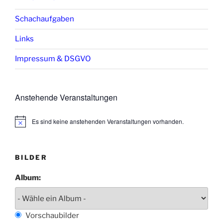
Schachaufgaben
Links
Impressum & DSGVO
Anstehende Veranstaltungen
Es sind keine anstehenden Veranstaltungen vorhanden.
H
i
n
w
e
BILDER
i
s
Album:
Vorschaubilder