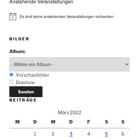
Anstehende Veranstaltungen
Es sind keine anstehenden Veranstaltungen vorhanden.
H
i
n
w
e
BILDER
i
s
Album:
Vorschaubilder
Diashow
BEITRÄGE
März 2022
M
D
M
D
F
S
S
1
2
3
4
5
6