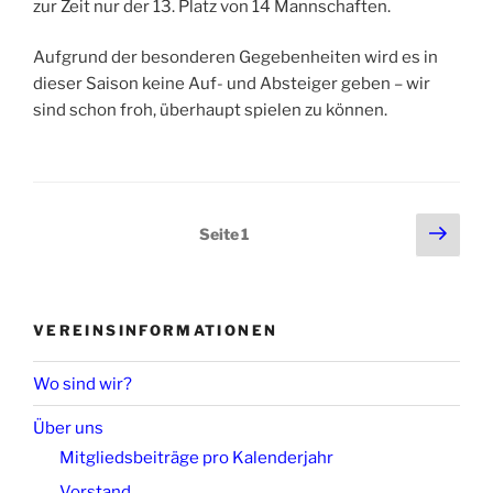
zur Zeit nur der 13. Platz von 14 Mannschaften.
Aufgrund der besonderen Gegebenheiten wird es in
dieser Saison keine Auf- und Absteiger geben – wir
sind schon froh, überhaupt spielen zu können.
Seitennummerierung
Näch
Seite
1
Seit
der
Beiträge
VEREINSINFORMATIONEN
Wo sind wir?
Über uns
Mitgliedsbeiträge pro Kalenderjahr
Vorstand