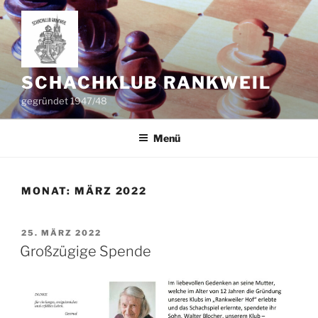
Zum
Inhalt
springen
SCHACHKLUB RANKWEIL
gegründet 1947/48
Menü
MONAT:
MÄRZ 2022
VERÖFFENTLICHT
25. MÄRZ 2022
AM
Großzügige Spende