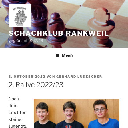
Zum
Inhalt
springen
SCHACHKLUB RANKWEIL
gegründet 1947/48
Menü
VERÖFFENTLICHT
3. OKTOBER 2022
VON
GERHARD LUDESCHER
AM
2. Rallye 2022/23
Nach
dem
Liechten
steiner
Jugendtu