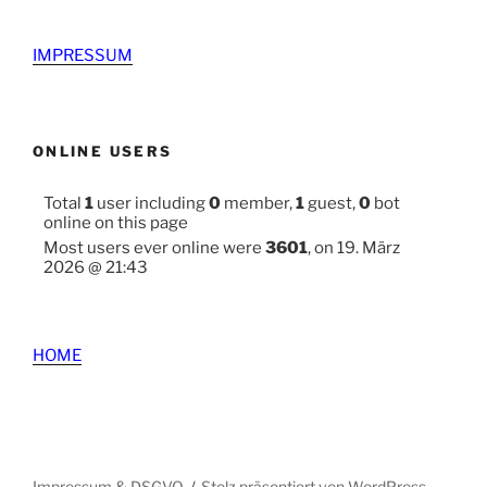
IMPRESSUM
ONLINE USERS
Total
1
user including
0
member,
1
guest,
0
bot
online on this page
Most users ever online were
3601
, on 19. März
2026 @ 21:43
HOME
Impressum & DSGVO
Stolz präsentiert von WordPress