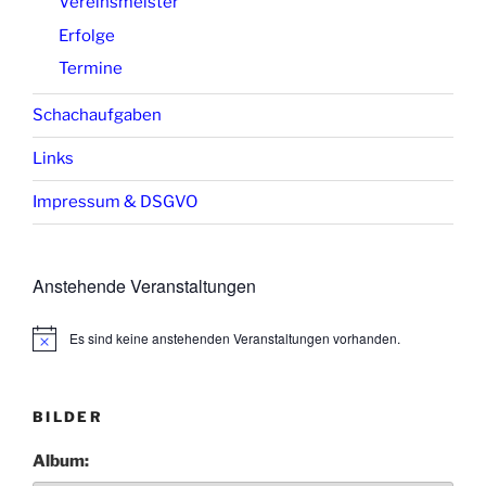
Vereinsmeister
Erfolge
Termine
Schachaufgaben
Links
Impressum & DSGVO
Anstehende Veranstaltungen
Es sind keine anstehenden Veranstaltungen vorhanden.
H
i
n
w
e
BILDER
i
s
Album: