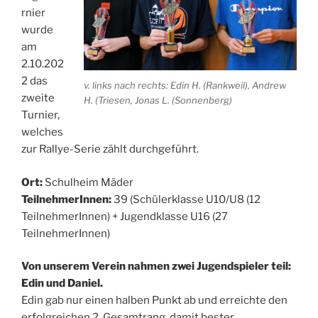
rnier
wurde
am
2.10.202
2 das
v. links nach rechts: Edin H. (Rankweil), Andrew
zweite
H. (Triesen, Jonas L. (Sonnenberg)
Turnier,
welches
zur Rallye-Serie zählt durchgeführt.
Ort:
Schulheim Mäder
TeilnehmerInnen:
39 (Schülerklasse U10/U8 (12
TeilnehmerInnen) + Jugendklasse U16 (27
TeilnehmerInnen)
Von unserem Verein nahmen zwei Jugendspieler teil:
Edin und Daniel.
Edin gab nur einen halben Punkt ab und erreichte den
erfolgreichen 2. Gesamtrang, damit bester