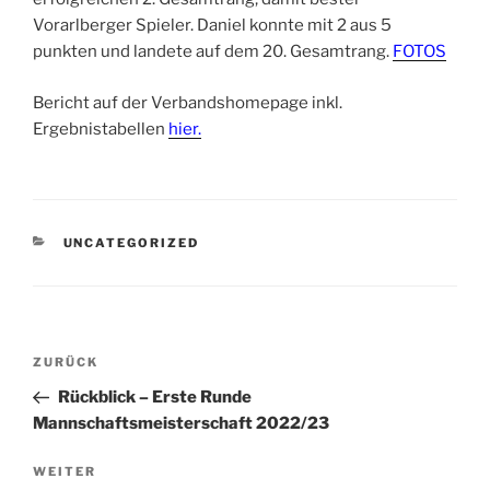
Vorarlberger Spieler. Daniel konnte mit 2 aus 5
punkten und landete auf dem 20. Gesamtrang.
FOTOS
Bericht auf der Verbandshomepage inkl.
Ergebnistabellen
hier.
KATEGORIEN
UNCATEGORIZED
Beitragsnavigation
Vorheriger
ZURÜCK
Beitrag
Rückblick – Erste Runde
Mannschaftsmeisterschaft 2022/23
Nächster
WEITER