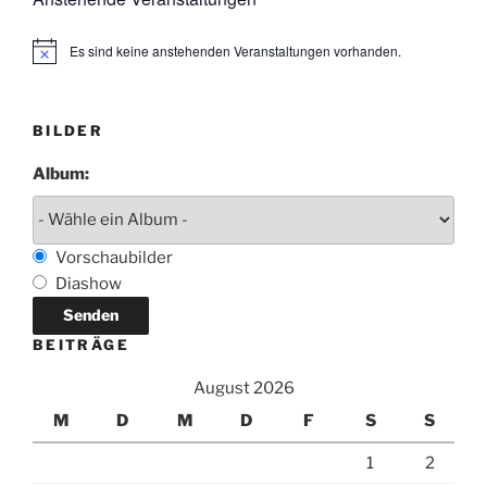
Es sind keine anstehenden Veranstaltungen vorhanden.
H
i
n
w
e
BILDER
i
s
Album:
Vorschaubilder
Diashow
BEITRÄGE
August 2026
M
D
M
D
F
S
S
1
2