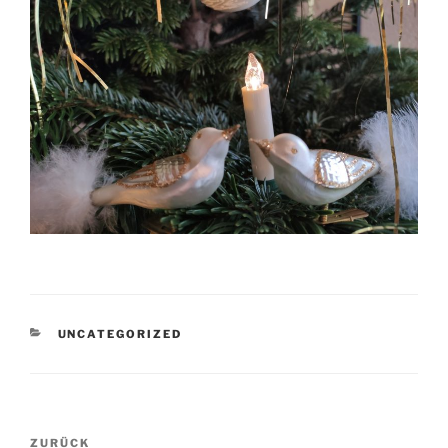
KATEGORIEN
UNCATEGORIZED
Beitragsnavigation
Vorheriger
ZURÜCK