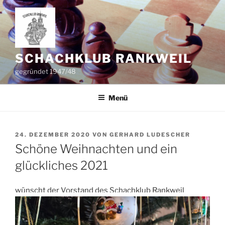
Zum
Inhalt
springen
SCHACHKLUB RANKWEIL
gegründet 1947/48
Menü
VERÖFFENTLICHT
24. DEZEMBER 2020
VON
GERHARD LUDESCHER
AM
Schöne Weihnachten und ein
glückliches 2021
wünscht der Vorstand des Schachklub Rankweil