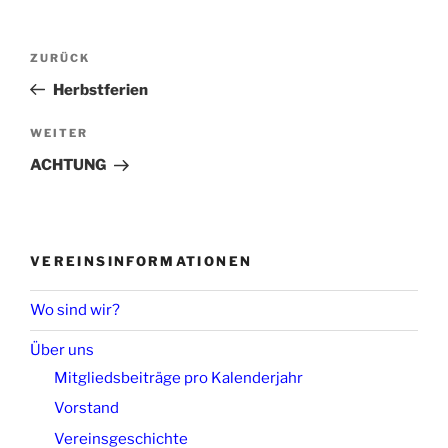
Beitragsnavigation
Vorheriger
ZURÜCK
Beitrag
Herbstferien
Nächster
WEITER
Beitrag
ACHTUNG
VEREINSINFORMATIONEN
Wo sind wir?
Über uns
Mitgliedsbeiträge pro Kalenderjahr
Vorstand
Vereinsgeschichte