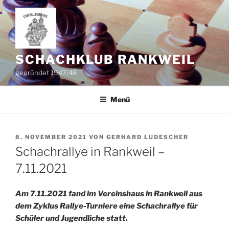
Zum
Inhalt
springen
SCHACHKLUB RANKWEIL
gegründet 1947/48
Menü
VERÖFFENTLICHT
8. NOVEMBER 2021
VON
GERHARD LUDESCHER
AM
Schachrallye in Rankweil –
7.11.2021
Am 7.11.2021 fand im Vereinshaus in Rankweil aus
dem Zyklus Rallye-Turniere eine Schachrallye für
Schüler und Jugendliche statt.