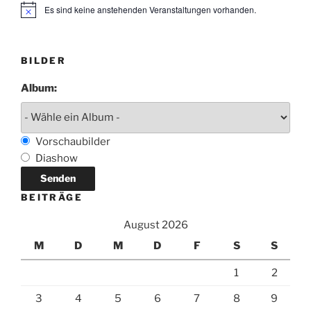
Es sind keine anstehenden Veranstaltungen vorhanden.
H
i
n
w
e
BILDER
i
s
Album:
Vorschaubilder
Diashow
BEITRÄGE
August 2026
M
D
M
D
F
S
S
1
2
3
4
5
6
7
8
9